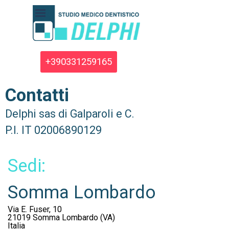
Vai ai contenuti
Salta menù
+390331259165
Contatti
Delphi sas di Galparoli e C.
P.I. IT 02006890129
Sedi:
Somma Lombardo
Via E. Fuser, 10
21019
Somma Lombardo (VA)
Italia