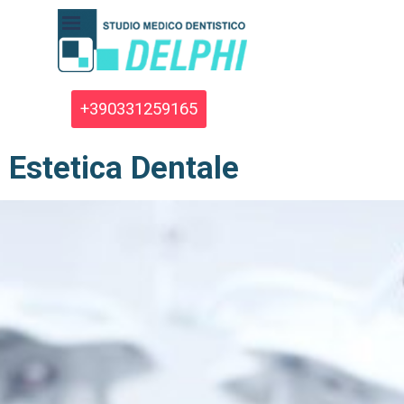
Vai ai contenuti
Salta menù
+390331259165
Estetica Dentale