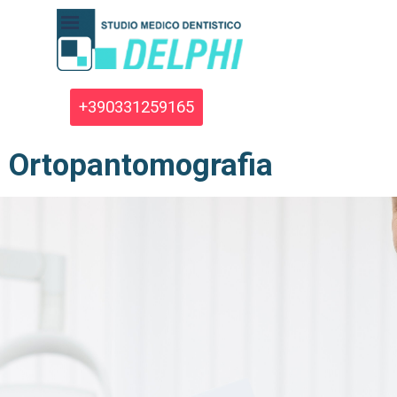
Vai ai contenuti
Salta menù
+390331259165
Ortopantomografia